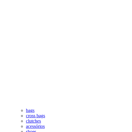
bags
cross bags
clutches
acessórios
shoes